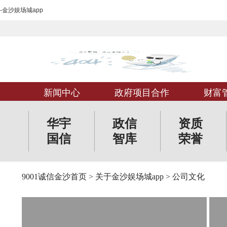
-金沙娱场城app
新闻中心
政府项目合作
财富
华宇
政信
资质
国信
智库
荣誉
9001诚信金沙首页
>
关于金沙娱场城app
>
公司文化