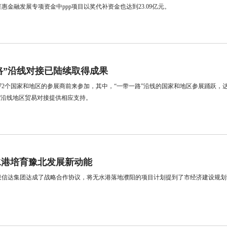
惠金融发展专项资金中ppp项目以奖代补资金也达到23.09亿元。
路”沿线对接已陆续取得成果
72个国家和地区的参展商前来参加，其中，“一带一路”沿线的国家和地区参展踊跃
”沿线地区贸易对接提供相应支持。
水港培育豫北发展新动能
投信达集团达成了战略合作协议，将无水港落地濮阳的项目计划提到了市经济建设规划