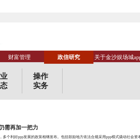
财富管理
政信研究
关于金沙娱场城ap
业
操作
态
实务
难仍需再加一把力
期，多个利好ppp发展的政策相继发布。包括鼓励地方依法合规采用ppp模式撬动社会资