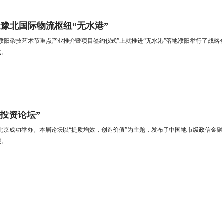
造豫北国际物流枢纽“无水港”
018濮阳杂技艺术节重点产业推介暨项目签约仪式”上就推进“无水港”落地濮阳举行了
式。
p投资论坛”
资论坛”在北京成功举办。本届论坛以“提质增效，创造价值”为主题，发布了中国地市级政信
展。