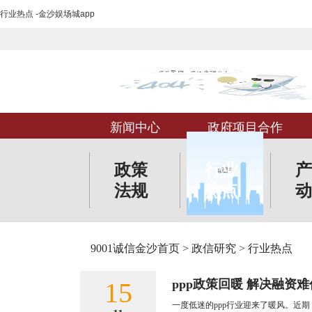
行业热点 -金沙娱场城app
新闻中心
政府项目合作
政策
行业
产
法规
热点
动
9001诚信金沙首页
>
政信研究
>
行业热点
15
ppp政策回暖 解决融资
一度低迷的ppp行业迎来了暖风。近