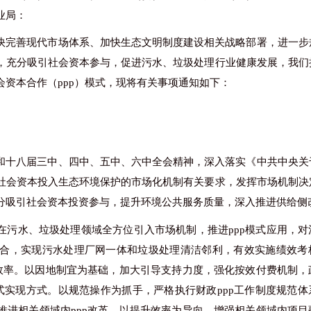
业局：
快完善现代市场体系、加快生态文明制度建设相关战略部署，进一步
，充分吸引社会资本参与，促进污水、垃圾处理行业健康发展，我们
会资本合作（
ppp）模式，现将有关事项通知如下：
和十八届三中、四中、五中、六中全会精神，深入落实《中共中央关
社会资本投入生态环境保护的市场化机制有关要求，发挥市场机制决
分吸引社会资本投资参与，提升环境公共服务质量，深入推进供给侧
在污水、垃圾处理领域全方位引入市场机制，推进
ppp模式应用，
合，实现污水处理厂网一体和垃圾处理清洁邻利，有效实施绩效考
和效率。以因地制宜为基础，加大引导支持力度，强化按效付费机制，
式实现方式。以规范操作为抓手，严格执行财政ppp工作制度规范体
推进相关领域内ppp改革。以提升效率为导向，增强相关领域内项目