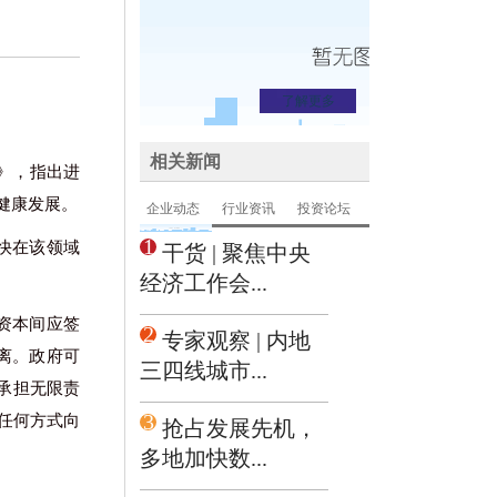
了解更多
相关新闻
知》，指出进
健康发展。
企业动态
行业资讯
投资论坛
1
尽快在该领域
干货 | 聚焦中央
经济工作会...
会资本间应签
2
专家观察 | 内地
离。政府可
三四线城市...
承担无限责
3
任何方式向
抢占发展先机，
多地加快数...