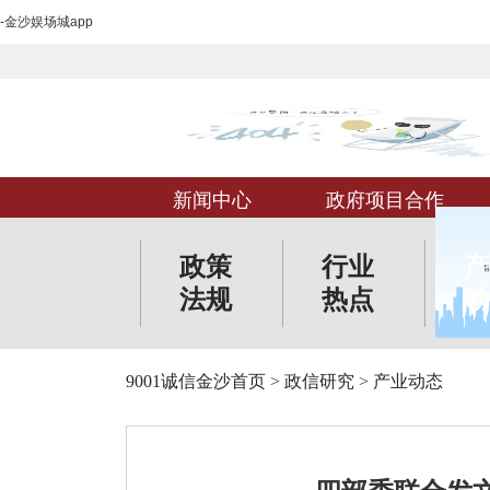
-金沙娱场城app
新闻中心
政府项目合作
政策
行业
产
法规
热点
动
9001诚信金沙首页
>
政信研究
>
产业动态