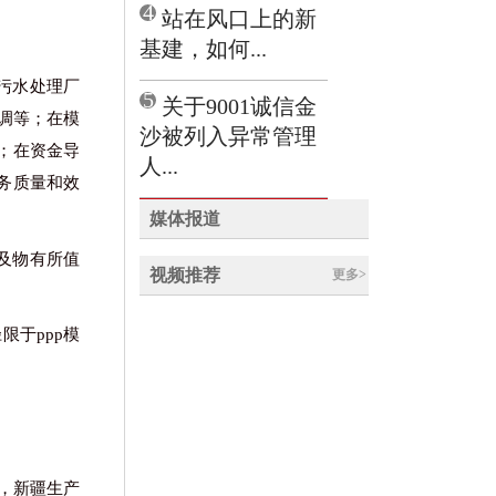
4
站在风口上的新
基建，如何...
污水处理厂
5
关于9001诚信金
调等；在模
沙被列入异常管理
；在资金导
人...
务质量和效
媒体报道
及物有所值
视频推荐
更多>
限于ppp模
，新疆生产