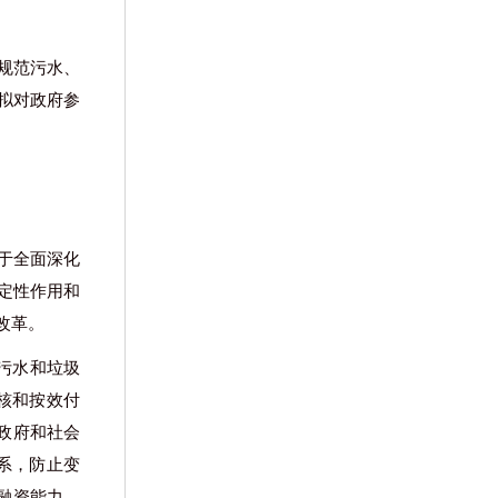
规范污水、
拟对政府参
于全面深化
定性作用和
改革。
对污水和垃圾
核和按效付
政府和社会
系，防止变
融资能力，