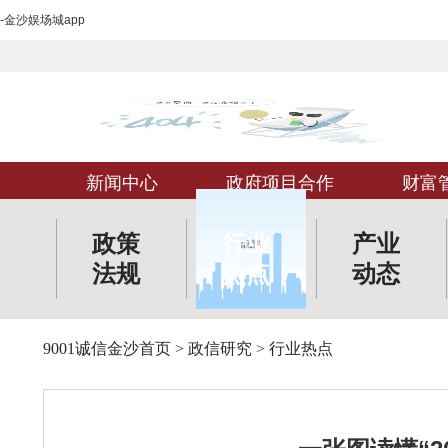
-金沙娱场城app
新闻中心
政府项目合作
财富
政策
行业
产业
法规
热点
动态
9001诚信金沙首页
>
政信研究
>
行业热点