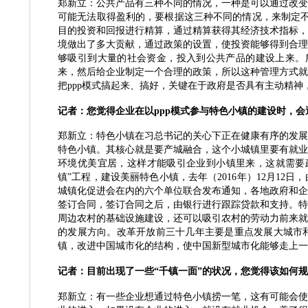
郑新立：公共产品有三种不同的情况，一种是可以通过改变
可能无法取得盈利的，要根据这三种不同的情况，来制定
目的投资和回报进行精算，通过精算获得其经济技术指标，
境做出了多大贡献，通过政策的设置，使投资能够得到合理
够吸引到大量的社会资金，投入到公共产品的建设上来。所
来，然后给企业制定一个合理的政策，所以这种管理方式就
把ppp模式搞起来、搞好，关键在于政府是否具有主动精神
记者：您觉得企业在以
ppp模式参与特色小镇的建设时，
郑新立：特色小镇在习总书记的关心下正在健康有序的发展
特色小镇。其核心就是要产城融合，这个小城镇里要有就业
环境优美宜居，这样才能吸引企业到小镇里来，这就需要
镇”工程，建设美丽特色小镇，去年（2016年）12月1
城镇化促进会在内的六个单位联合发布通知，各地政府和企
签订合同，签订合同之后，由银行进行跟踪贷款和支持。特
周边农村的基础设施建设，还可以吸引农村的劳动力前来就
的发展方向。改革开放前三十几年主要是重点发展大城市
镇，改进中国城市化的结构，使中国新型城市化能够走上一
记者：目前出现了一些
“千镇一面”的状况，您觉得该如何
郑新立：有一些企业想通过特色小镇捞一笔，这有可能会使