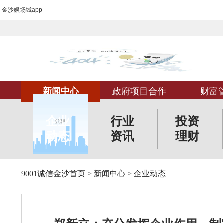
-金沙娱场城app
新闻中心
政府项目合作
财富
企业
行业
投资
动态
资讯
理财
9001诚信金沙首页
>
新闻中心
>
企业动态