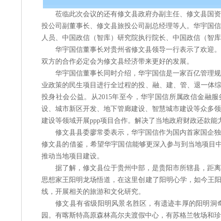
莅临此次会议的还有修文县政府办副主任、修文县国资
投公司副董事长、修文县旅投公司副总经理等人。华宇国信
人员、中国政信（智库）研究院执行院长、中国政信（智
华宇国信董事长对贵州省修文县领导一行表示了欢迎。
双方的合作必定会为修文县经济带来更好的发展。
华宇国信董事长同时介绍，华宇国信是一家百亿管理规
业政策的民生项目进行全过程的投、融、建、管、退一体综
投身社会公益。从2015年至今，华宇国信所属政信金融
设、城市新区开发、地下管廊建设、智慧城市建设等众多领
建设等领域开展ppp项目合作。解决了当地政府财政还款
修文县县委廖常委表示，华宇国信作为国内首家国企独
修文县的借鉴，希望华宇国信能够更深入参与到当地项目中
推动当地项目建设。
据了解，修文县位于贵州中部，是贵阳市所辖县，距离
思想家王阳明龙场悟道，在这里创建了阳明心学，如今王阳
线，开展相关的旅游和文化研究。
修文县有省级阳明风景名胜区，有遗迹丰厚的阳明洞
园。有喀斯特高原森林高尔夫渡假中心，有苏格兰牧场和珍