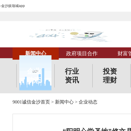
-金沙娱场城app
新闻中心
政府项目合作
财富
企业
行业
投资
动态
资讯
理财
9001诚信金沙首页
>
新闻中心
>
企业动态