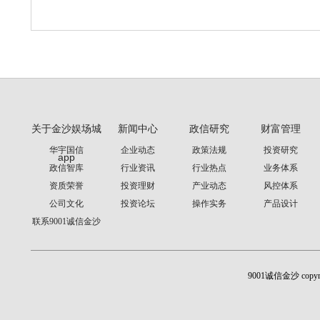
关于金沙娱场城
新闻中心
政信研究
财富管理
华宇国信
企业动态
政策法规
投资研究
app
政信智库
行业资讯
行业热点
业务体系
资质荣誉
投资理财
产业动态
风控体系
公司文化
投资论坛
操作实务
产品设计
联系9001诚信金沙
9001诚信金沙 cop