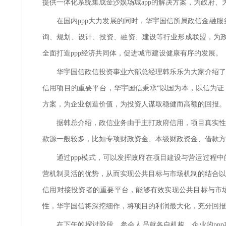
提供一体化系统集成金沙娱场城app的解决方案，为政府
在国内
ppp大力发展的同时，华宇国信所属政信金融服
询、规划、设计、投资、融资、建设等行业形成联盟，为政
全面打造ppp经济共同体，促进城市建设健康有序的发展。
华宇国信政信投资事业六部总经理韩乐乐为大家介绍了
信用项目的重要平台，华宇国信秉承
“以国为本，以信为证
方案，为企业创造价值，为投资人谋取稳健而高额的回报。
据韩总介绍，政信业务由于主打政府信用，项目真实性
款源一般较多，比如专项财政资金、本级财政资金、借款方
通过
ppp模式，可以发挥政府在项目建设与营运过程
营机制灵活的优势，从而实现公共目标与市场机制的结合以
信用对接投资者的重要平台，能够有效实现公共目标与市
性，华宇国信将深挖细作，将项目的利润最大化，充分回报
在下午的探讨阶段，参会人员就各自机构、企业的
p