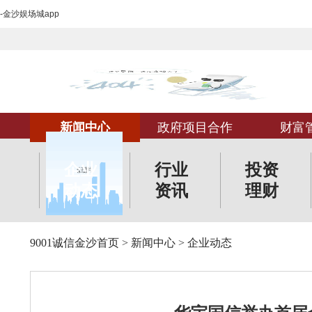
-金沙娱场城app
新闻中心
政府项目合作
财富
企业
行业
投资
动态
资讯
理财
9001诚信金沙首页
>
新闻中心
>
企业动态