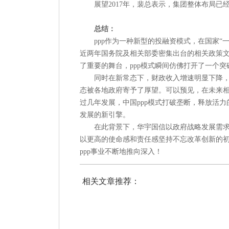
展望
2017年，裴总表示，集团整体布局
总结：
ppp作为一种新型的投融资模式，在国家
近两年国务院及相关部委密集出台的相关政策文
了重要的舞台，ppp模式瞬间仿佛打开了一个
同时在新常态下，财政收入增速明显下降
态被各地政府寄予了厚望。可以预见，在未来相
过几年发展，中国ppp模式打破垄断，释放活
发展的新引擎。
在此背景下，华宇国信以政府战略发展需
以更高的使命感和责任感坚持不忘改革创新的
ppp事业不断
地
推向深入！
相关文章推荐：