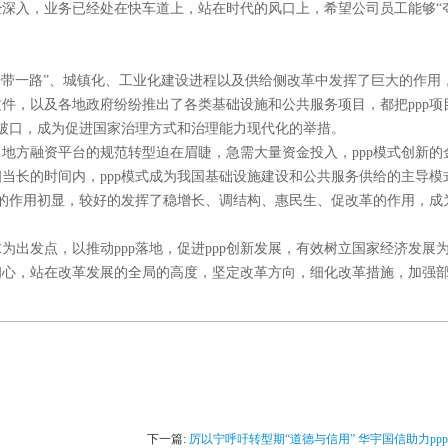
已经深入，业务已经处在快车道上，站在时代的风口上，希望公司员工能够“
“一带一路”、城镇化、工业化建设进程以及供给侧改革中发挥了巨大的作用
件，以及各地政府纷纷推出了各类基础设施和公共服务项目，都把ppp项
突破口，成为促进国家治理方式和治理能力现代化的举措。
，地方融资平台的规范转型迫在眉睫，急需大量资金投入，
ppp模式创新
当长的时间内，ppp模式成为我国基础设施建设和公共服务供给的主导模
力的作用初显，较好的发挥了稳增长、调结构、惠民生、促改革的作用，成
求为出发点，以推动
ppp落地，促进ppp创新发展，有效树立国家经济发展
初心，站在改革发展的全局的高度，坚定改革方向，细化改革措施，加强
下一篇:
厉以宁呼吁转型期“道德与信用” 华宇国信助力pp