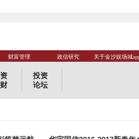
财富管理
政信研究
关于金沙娱场城ap
资
投资
财
论坛