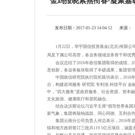
金鸡报晓紫燕衔春·凝聚嘉彰
发布日期：2017-01-23 14:04:12
来源：
1月22日，华宇国信投资基金(北京)有限公
局及下属公司高管，各业务领域业务骨干和优
会议总结了
2016年政信集团取得的成绩
意创新，各业务板块取得了丰硕成果，集团管
中国政信研究院执行院长陈功表示，
201
台，构建咨询服务 研究院 专利池 科技平台 金
中，
“四大服务”是政府服务、社会资源、资本
文化旅游、健康医疗和居民融合。
结合达沃斯论坛习近平主席
“倡导世界各国
新气象，集团将敲响战鼓、同心同德、互利合
集团云南分公司负责人何总表示，
2016
续和地方政府签订三批共119.5亿元项目，