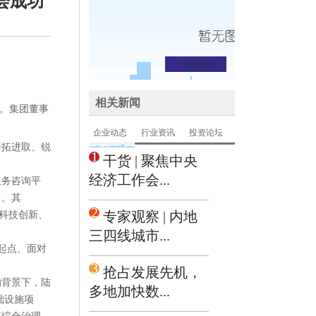
会成功
了解更多
相关新闻
会。集团董事
企业动态
行业资讯
投资论坛
开拓进取、锐
1
干货 | 聚焦中央
经济工作会...
服务咨询平
出。其
2
专家观察 | 内地
、科技创新、
三四线城市...
新起点、面对
3
抢占发展先机，
的背景下，陆
多地加快数...
础设施项