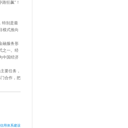
夺路狂飙”！
，特别是最
目模式推向
的金融服务形
式之一。经
为中国经济
为主要任务，
部门合作，把
p信用体系建设