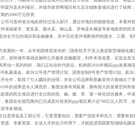
的合作；与曲靖市沾益区达成90亿项目合作协议，就棚改区改造、南盘
宏州梁河县水利项目，并就市政管网项目和九宝古镇恢复项目进行了磋商
的2000万元投资。
年，公司与贵州省当地政府经过深入探讨，通过对项目的细致筛选，本着对
贵州省福泉市、瓮安县、惠水县、独山县、罗甸县长顺县等多地政府的民
展提供全方位的项目和金融服务。其中仅在贵州省黔南州的惠水、三都、安
pp大力发展的一年，从年初国务院发布的《国务院关于深入推进新型城镇化
式，加快城市基础设施和公共服务设施建设，到年末发改委、证监会发文推
风带动一系列利好，我们正站在时代前沿。机构部2016年顺应ppp发展潮
33号私募基金、政兴32号资产管理计划、国资改制8号资产管理计划、政兴
展开合作，取得了引人瞩目的业绩，并在公司品牌和形象宣传方面做出了
2016年的成果是令人满意的，集团业务布局延展，拥有很大的发展空间和
业政策的民生项目进行全过程的投、融、建、管、退一体化综合服务，申
，集团在全国范围内已完成意向投资的ppp项目累计达700亿元人民币，
建设等多领域。
不仅仅是资金及工程公司，它更需要知识，需要产业技术和实力，需要有创
术资源、专家资源、企业人才的合力作用下，才能促进我国新型城镇化建