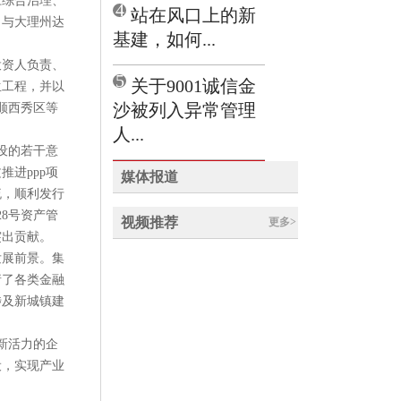
江综合治理、
4
站在风口上的新
；与大理州达
基建，如何...
投资人负责、
5
关于9001诚信金
生工程，并以
沙被列入异常管理
顺西秀区等
人...
建设的若干意
进ppp项
媒体报道
流，顺利发行
28号资产管
视频推荐
更多>
突出贡献。
发展前景。集
请了各类金融
涉及新城镇建
新活力的企
设，实现产业