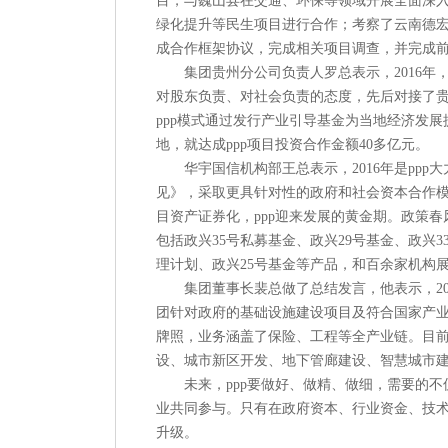
目，与巍山县在交通、环保等领域开展全面深入
绿化提升等民生项目进行合作；考察了云南德
成合作框架协议，完成相关项目调查，并完成前期
集团贵州分公司负责人罗总表示，
2016
对股东负责、对社会负责的态度，先后对接了
ppp模式通过发行产业引导基金为当地经济发
地，就达成ppp项目投资合作金额40多亿元。
华宇国信机构部王总表示，
2016年是p
见》，采取更具针对性的政府和社会资本合作模
目资产证券化，ppp迎来发展的黄金期。政策春
包括政兴35号私募基金、政兴29号基金、政兴
理计划、政兴25号基金等产品，和百余家机构
集团董事长裴总做了总结发言，他表示，
团针对政府的基础设施建设项目及符合国家产
牌照，业务涵盖了保险、工程等全产业链。目前
设、城市新区开发、地下管廊建设、智慧城市
未来，
ppp要做好、做精、做细，需要的
业共同参与。只有在政府资本、行业资金、技
升级。