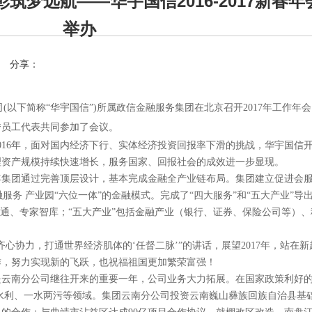
筑梦远航——华宇国信2016-2017新春年
举办
分享：
司(以下简称“华宇国信”)所属政信金融服务集团在北京召开2017年工作年
秀员工代表共同参加了会议。
。2016年，面对国内经济下行、实体经济投资回报率下滑的挑战，华宇国信
理资产规模持续快速增长，服务国家、回报社会的成效进一步显现。
6年集团通过完善顶层设计，基本完成金融全产业链布局。集团建立促进会
融服务 产业园“六位一体”的金融模式。完成了“四大服务”和“五大产业
”
导
融通、专家智库；“五大产业”包括金融产业（银行、证券、保险公司等）
齐心协力，打通世界经济肌体的‘任督二脉’”的讲话，展望2017年，站在
作，努力实现新的飞跃，也祝福祖国更加繁荣富强！
年是云南分公司继往开来的重要一年，公司业务大力拓展。在国家政策利好
涵盖水利、一水两污等领域。集团云南分公司投资云南巍山彝族回族自治县基