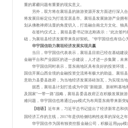
重的雾霾问题有重要的现实意义。
另外，双方将在襄垣县的旅游资源开发方面进行深入合
将发展目标定位为打造宜居县市。襄垣县发展旅游产业拥有
划从佛教禅师法显的角度切入，打造融合南北方文化、独具
在签约仪式上，襄垣县委书记张志刚表示：
“此次签
础，为襄垣县经济发展带来良好契机。”华宇国信也有信心
华宇国信助力襄垣经济发展实现共赢
当日，华宇国信代表表示，襄垣县目前已经在基础建设
金融平台和产业园区的进一步建设，人才进一步集聚，未来
华宇国信同时表示，晋东南地区具有良好的投资环境，
国信开展山西全境的金融投资交流将有极大的助益。襄垣县
意助力县委县政府，为当地经济发展添砖加瓦，为实现当地
据悉，襄垣县计划打造成为中国
“新能源、新材料基地
及国家“一带一路”战略，襄垣县委县政府正在积极发展旅
难问题，华宇国信也将通过ppp模式为布局晋东南带来新突
【
结语
】
近年来，习近平总书记提出了经济新常态和供
国经济工作的主线，
2017年是供给侧结构性改革的深化之
华宇国信作为国有独资控股金融公司，积极运用
pp