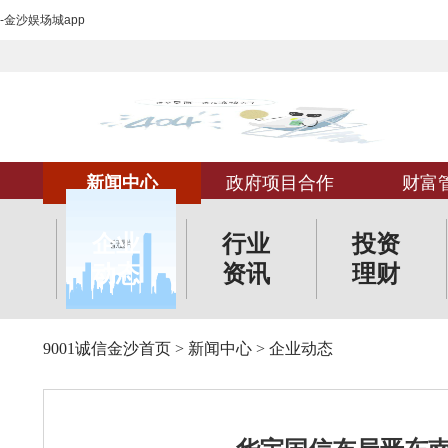
-金沙娱场城app
新闻中心
政府项目合作
财富
企业
行业
投资
动态
资讯
理财
9001诚信金沙首页
>
新闻中心
>
企业动态