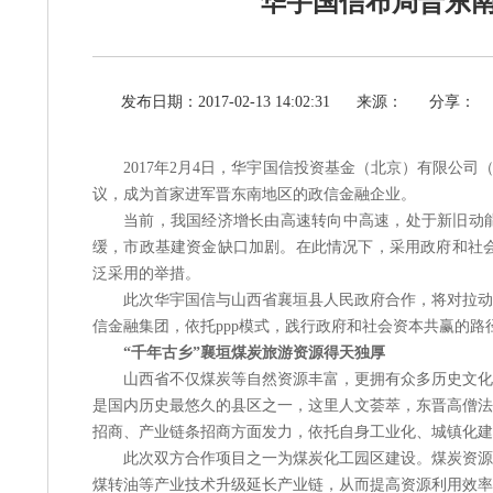
华宇国信布局晋东南 
发布日期：2017-02-13 14:02:31
来源：
分享：
2017年2月4日，华宇国信投资基金（北京）有限公司
议，成为首家进军晋东南地区的政信金融企业。
当前，我国经济增长由高速转向中高速，处于新旧动
缓，市政基建资金缺口加剧。在此情况下，采用政府和社
泛采用的举措。
此次华宇国信与山西省襄垣县人民政府合作，将对拉动
信金融集团，依托
ppp模式，践行政府和社会资本共赢的
“千年古乡”襄垣煤炭旅游资源得天独厚
山西省不仅煤炭等自然资源丰富，更拥有众多历史文化
是国内历史最悠久的县区之一，这里人文荟萃，东晋高僧法
招商、产业链条招商方面发力，依托自身工业化、城镇化建
此次双方合作项目之一为煤炭化工园区建设。煤炭资源
煤转油等产业技术升级延长产业链，从而提高资源利用效率