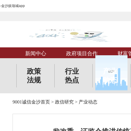
-金沙娱场城app
新闻中心
政府项目合作
财富
政策
行业
产业
法规
热点
动态
9001诚信金沙首页
>
政信研究
>
产业动态