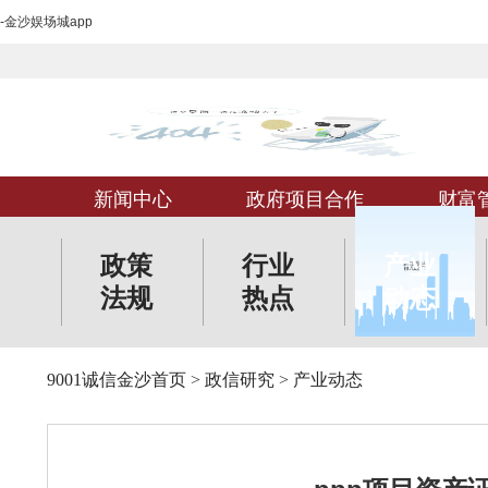
-金沙娱场城app
新闻中心
政府项目合作
财富
政策
行业
产业
法规
热点
动态
9001诚信金沙首页
>
政信研究
>
产业动态