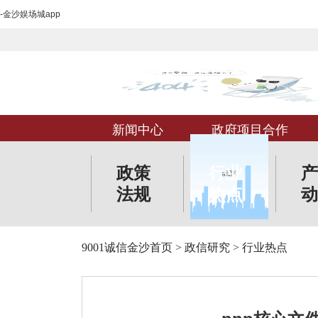
-金沙娱场城app
新闻中心
政府项目合作
政策
行业
产
法规
热点
动
9001诚信金沙首页
>
政信研究
>
行业热点