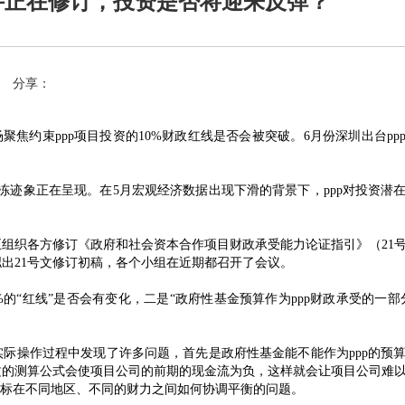
文件正在修订，投资是否将迎来反弹？
分享：
场聚焦约束ppp项目投资的10%财政红线是否会被突破。6月份深圳出台pp
解冻迹象正在呈现。在5月宏观经济数据出现下滑的背景下，ppp对投资潜
中心正组织各方修订《政府和社会资本合作项目财政承受能力论证指引》（21
拟出21号文修订初稿，各个小组在近期都召开了会议。
%的“红线”是否会有变化，二是“政府性基金预算作为ppp财政承受的一部
在实际操作过程中发现了许多问题，首先是政府性基金能不能作为ppp的预
文的测算公式会使项目公司的前期的现金流为负，这样就会让项目公司难
指标在不同地区、不同的财力之间如何协调平衡的问题。