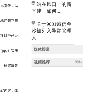
4
站在风口上的新
支出责任，以
基建，如何...
房地产鹤立鸡
5
关于9001诚信金
沙被列入异常管理
p项目中已经
人...
媒体报道
ppp）实施
视频推荐
更多>
作，研究决策
障’内容，体