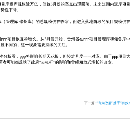
ppp项目库退库规模近万亿，但较3月份的高点出现回落。未来短期内退库项
趋势性下降。
目总库（管理库 储备库）的总规模仍在收缩，但进入落地阶段的项目规模仍
州
ppp项目恢复净增长。从3月份开始，贵州省在ppp项目管理库和储备库
明显不同的，这一现象需要持续的关注。
关性分析看，ppp将影响长期天花板，但较难月度一一对应。由于ppp项目
，两者可能都反映了政府“去杠杆”的影响和曾经粗放式增长的改变。
下一篇:
“有为政府”携手“有效