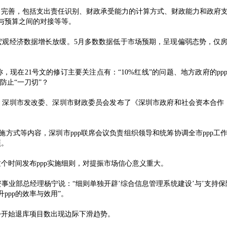
、完善，包括支出责任识别、财政承受能力的计算方式、财政能力和政府
任与预算之间的对接等等。
份宏观经济数据增长放缓。5月多数数据低于市场预期，呈现偏弱态势，仅
称，现在
21号文的修订主要关注点有：“10%红线”的问题、地方政府的pp
防止“一刀切”？
2日，深圳市发改委、深圳市财政委员会发布了《深圳市政府和社会资本合作（
实施方式等内容，深圳市ppp联席会议负责组织领导和统筹协调全市ppp工
项。
这个时间发布
ppp实施细则，对提振市场信心意义重大。
资事业部总经理杨宁说：
“细则单独开辟’综合信息管理系统建设’与’支持保
ppp的效率与效用”。
月份开始退库项目数出现边际下滑趋势。