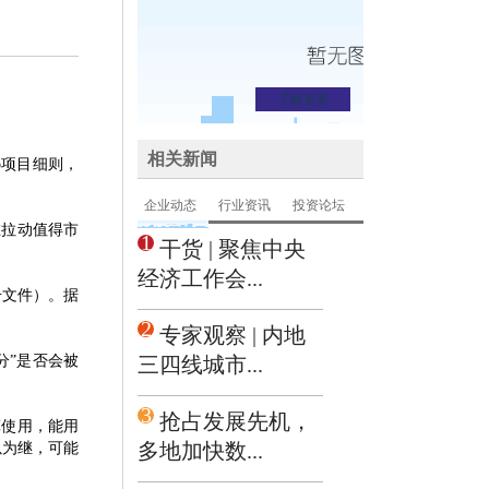
了解更多
相关新闻
p项目细则，
企业动态
行业资讯
投资论坛
在拉动值得市
1
干货 | 聚焦中央
经济工作会...
号文件）。据
2
专家观察 | 内地
分”是否会被
三四线城市...
3
抢占发展先机，
算使用，能用
多地加快数...
以为继，可能