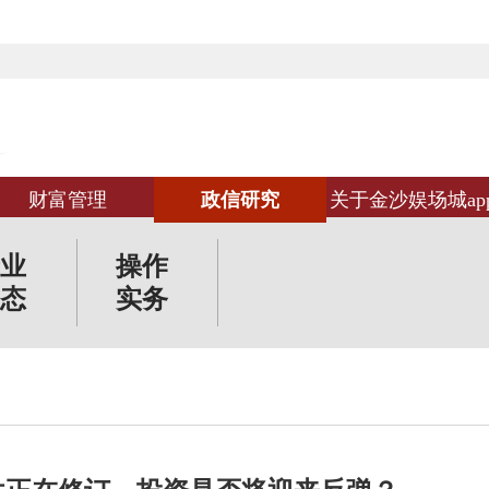
财富管理
政信研究
关于金沙娱场城ap
业
操作
态
实务