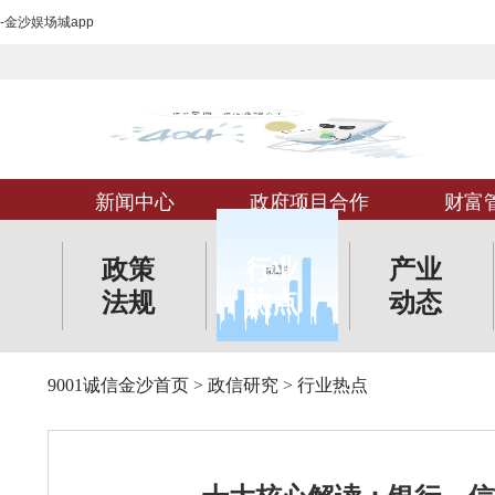
-金沙娱场城app
新闻中心
政府项目合作
财富
政策
行业
产业
法规
热点
动态
9001诚信金沙首页
>
政信研究
>
行业热点