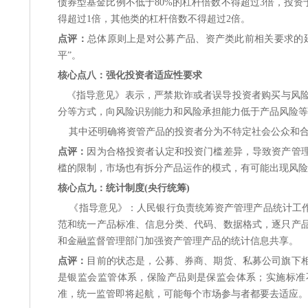
债券型基金比例不低于80%的杠杆倍数不得超过3倍，投资
得超过1倍，其他类的杠杆倍数不得超过2倍。
点评：
总体原则上是对公募产品、资产类此前相关要求的
平”。
核心点八：强化投资者适应性要求
《指导意见》表示，严禁欺诈或者误导投资者购买与风
分等方式，向风险识别能力和风险承担能力低于产品风险等
其中还明确将资管产品的投资者分为不特定社会公众和
点评：
因为合格投资者认定和投资门槛差异，导致资产管
槛的限制，市场也有拆分产品运作的模式，有可能出现风险
核心点九：统计制度(央行统筹)
《指导意见》：人民银行负责统筹资产管理产品统计工
范和统一产品标准、信息分类、代码、数据格式，逐只产
和金融监督管理部门加强资产管理产品的统计信息共享。
点评：
目前的状态是，公募、券商、期货、私募公司旗下
是银监会监管体系，保险产品则是保监会体系；实施标准
准，统一监管即将起航，可能每个市场参与者都要去适应。