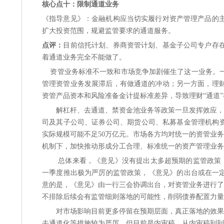
核心点十：限制通道业务
《指导意见》：金融机构应当切实履行对资产管理产品的
扩大投资范围，规避监管要求的通道服务。
点评：
目前信托计划、券商资管计划、基金子公司专户存
着通道业务完全不能做了。
资管业务标准不一致和市场竞争加剧催生了这一业务。
管理资管业务发展滞后，有做通道的冲动；另一方面，理
资管产品资本和风险准备金计提标准差异，导致理财“通道
解杠杆、去通道、禁资金池业务等政策一旦发挥效应，资
司及其子公司、证券公司、期货公司、私募基金管理机构资
实际规模可能不足50万亿元。市场各方均对统一的资管业务
机制下，加快推动形成分工合理、标准统一的资产管理业务
总体来看，《意见》没有提出太多超预期的监管政策
一季度推出极为严厉的监管政策，《意见》的出台或在一定
意的是，《意见》由一行三会协调出台，对资管业务进行了
不排除后续会有监管细则落地的可能性，削弱债券配置力量
对市场影响目前更多停留在预期层面，真正落地的效果
去通道化等措施较为严厉，但目前是内审稿，从内审稿到到