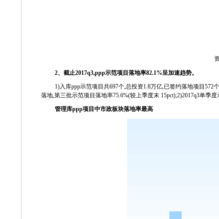
2
、截止
2017q3,ppp
示范项目落地率
82.1%
呈加速趋势。
1)
入库
ppp
示范项目共
697
个
,
总投资
1.8
万亿
,
已签约落地项目
572
落地
,
第三批示范项目落地率
75.6%(
较上季度末
15pct);2)2017q3
单季度
管理库
ppp
项目中市政板块落地率最高