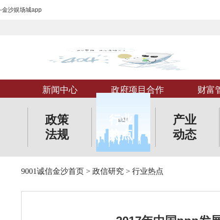
-金沙娱场城app
新闻中心
政府项目合作
财富
政策
行业
产业
法规
热点
动态
9001诚信金沙首页
>
政信研究
>
行业热点