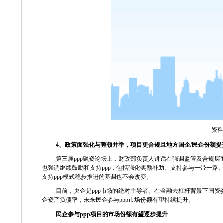
资料
4
、政策面强化与整顿并举，项目更合规且地方国企
/
民企份额提
第三届
ppp
融资论坛上，财政部负责人讲话在强调监管及合规层
也强调继续鼓励和支持
ppp
，包括强化奖励补助、支持参与一带一路
支持
ppp
模式稳步推进的基调也不会改变。
目前，央企是
ppp
市场的绝对主导者。在金融去杠杆背景下国资
企资产负债率，未来民企参与
ppp
市场份额有望持续提升。
民企参与
ppp
项目的市场份额有望逐步提升