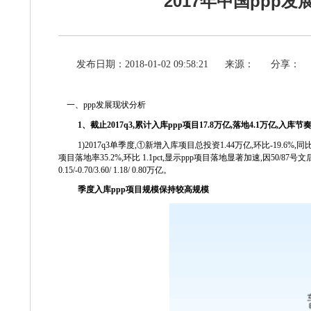
2017年中国ppp
发布日期：2018-01-02 09:58:21
来源：
分享：
一、
ppp
发展现状分析
1
、截止
2017q3,
累计入库
ppp
项目
17.8
万亿
,
落地
4.1
万亿
,
入库节
1)2017q3
单季度
,
①新增入库项目总投资
1.44
万亿
,
环比
-19.6%,
同
项目落地率
35.2%,
环比
1.1pct,
显示
ppp
项目落地显著加速
,
因
50/87
号文
0.15/-0.70/3.60/ 1.18/ 0.80
万亿。
季度入库
ppp
项目规模保持较高规模