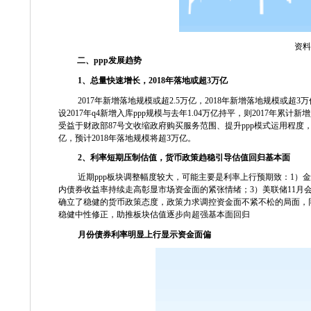
资料
二、
ppp
发展趋势
1
、总量快速增长，
2018
年落地或超
3
万亿
2017
年新增落地规模或超
2.5
万亿，
2018
年新增落地规模或超
3
万
设
2017
年
q4
新增入库
ppp
规模与去年
1.04
万亿持平，则
2017
年累计新增
受益于财政部
87
号文收缩政府购买服务范围、提升
ppp
模式运用程度
亿，预计
2018
年落地规模将超
3
万亿。
2
、利率短期压制估值，货币政策趋稳引导估值回归基本面
近期
ppp
板块调整幅度较大，可能主要是利率上行预期致：
1
）金
内债券收益率持续走高彰显市场资金面的紧张情绪；
3
）美联储
11
月
确立了稳健的货币政策态度，政策力求调控资金面不紧不松的局面，
稳健中性修正，助推板块估值逐步向超强基本面回归
月份债券利率明显上行显示资金面偏