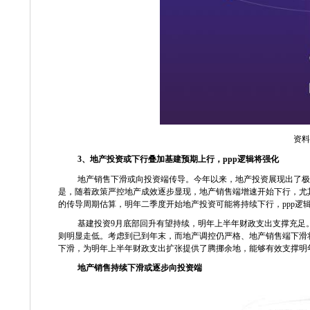
资料
3
、地产投资或下行叠加基建预期上行，
ppp
逻辑将强化
地产销售下滑或向投资端传导。今年以来，地产投资展现出了极
是，随着政策严控地产成效逐步显现，地产销售端增速开始下行，尤
的传导周期估算，明年二季度开始地产投资可能将持续下行，
ppp
逻
基建投资
9
月底部回升有望持续，明年上半年财政支出支撑充足
则明显走低。考虑到已到年末，而地产调控仍严格、地产销售端下滑
下滑，为明年上半年财政支出扩张提供了腾挪余地，能够有效支撑明
地产销售持续下滑或逐步向投资端