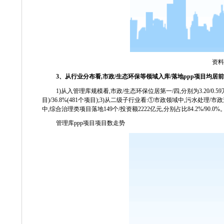
资料
3
、从行业分布看
,
市政
/
生态环保等领域入库
/
落地
ppp
项目均居前
1)
从入管理库规模看
,
市政
/
生态环保位居第一
/
四
,
分别为
3.20/0.59
目
)/36.8%(481
个项目
);3)
从二级子行业看
:
①市政领域中
,
污水处理
/
市政
中
,
综合治理类项目落地
149
个
/
投资额
2222
亿元
,
分别占比
84.2%/90.0%
管理库
ppp
项目项目数走势