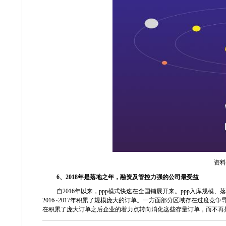
资料
6
、
2018
年是落地之年，融资及管控力强的公司最受益
自
2016
年以来，
ppp
模式快速在全国铺展开来。
ppp
入库规模、落
2016~2017
年积累了规模庞大的订单。一方面部分区域存在过度竞争
在积累了庞大订单之后企业的着力点转向消化这些存量订单，而不再