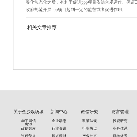
券化常态化之后，有利于促进ppp项目依法合规运作、保
政府规范开展ppp项目起到一定的监督或者促进作用。
相关文章推荐：
关于金沙娱场城
新闻中心
政信研究
财富管理
华宇国信
企业动态
政策法规
投资研究
app
政信智库
行业资讯
行业热点
业务体系
资质荣誉
投资理财
产业动态
风控体系