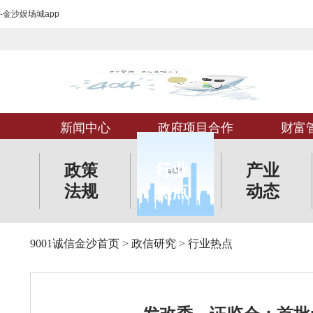
-金沙娱场城app
新闻中心
政府项目合作
财富
政策
行业
产业
法规
热点
动态
9001诚信金沙首页
>
政信研究
>
行业热点