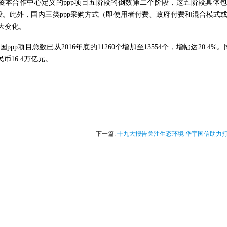
资本合作中心定义的
ppp项目五阶段的倒数第二个阶段，这五阶段具体
。此外，国内三类ppp采购方式（即使用者付费、政府付费和混合模式
重大变化。
国ppp项目总数已从2016年底的11260个增加至13554个，增幅达20.4%。
民币16.4万亿元。
下一篇:
十九大报告关注生态环境 华宇国信助力打