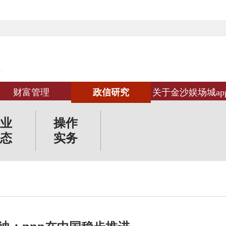
财富管理
政信研究
关于金沙娱场城ap
业
操作
态
实务