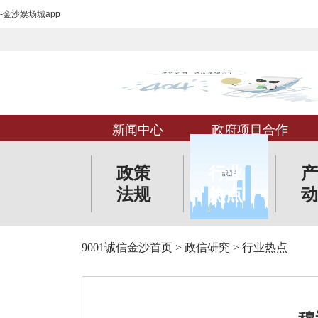
-金沙娱场城app
新闻中心
政府项目合作
政策
行业
产
法规
热点
动
9001诚信金沙首页
>
政信研究
>
行业热点