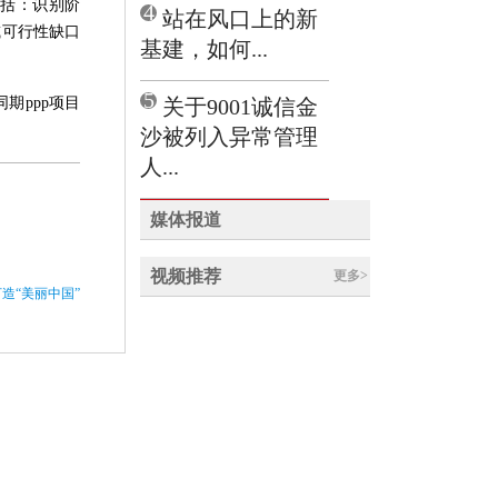
包括：识别阶
4
站在风口上的新
或可行性缺口
基建，如何...
5
关于9001诚信金
同期ppp项目
沙被列入异常管理
人...
媒体报道
视频推荐
更多>
造“美丽中国”