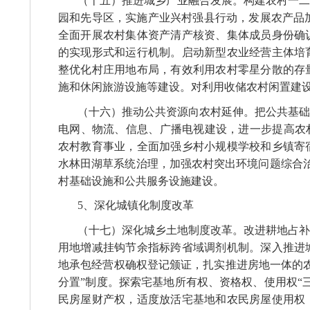
（十五）推进城乡产业融合发展。构建农村一二
园和先导区，实施产业兴村强县行动，发展农产品
全面开展农村集体资产清产核资、集体成员身份确
的实现形式和运行机制。启动新型农业经营主体培
整优化村庄用地布局，有效利用农村零星分散的存
施和休闲旅游设施等建设。对利用收储农村闲置建
（十六）推动公共资源向农村延伸。把公共基础
电网、物流、信息、广播电视建设，进一步提高农
农村教育事业，全面加强乡村小规模学校和乡镇寄
水林田湖草系统治理，加强农村突出环境问题综合
村基础设施和公共服务设施建设。
5
、
深化城镇化制度改革
（十七）深化城乡土地制度改革。改进耕地占补
用地增减挂钩节余指标跨省域调剂机制。深入推进
地承包经营权确权登记颁证，扎实推进房地一体的
分置”制度。探索宅基地所有权、资格权、使用权“
民房屋财产权，适度放活宅基地和农民房屋使用权