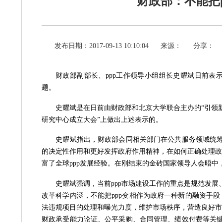
财政部：不能把
发布日期：2017-09-13 10:10:04
来源：
分享：
财政部副部长、
ppp工作领导小组组长史耀斌日前表
题。
史耀斌是在日前由财政部和北京大学联合主办的
“引领
研究中心成立大会”上做出上述表示的。
史耀斌指出，财政部会同相关部门在公共服务领域统
的决定性作用和更好发挥政府作用精神，在如何正确处理政
富了全球ppp发展经验。在刚结束的金砖国家领导人会晤中
史耀斌强调，当前
ppp市场建设工作的重点是规范发展
改革科学内涵，不能把ppp变相作为政府一种新的融资手
法违规项目的处理和曝光力度，维护市场秩序，营造良好市
财政承受能力论证、公平采购、合同管理、绩效付费等关键