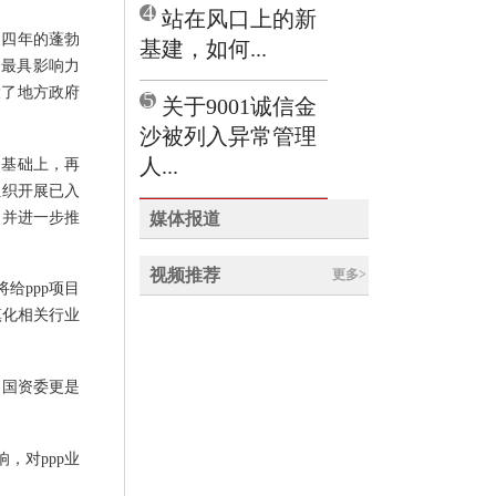
4
站在风口上的新
过四年的蓬勃
基建，如何...
、最具影响力
大了地方政府
5
关于9001诚信金
沙被列入异常管理
人...
的基础上，再
组织开展已入
，并进一步推
媒体报道
视频推荐
更多>
给ppp项目
镇化相关行业
，国资委更是
，对ppp业