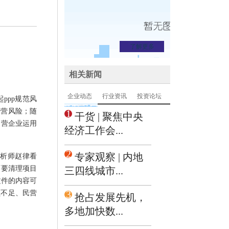
了解更多
相关新闻
企业动态
行业资讯
投资论坛
ppp规范风
经营风险；随
1
干货 | 聚焦中央
民营企业运用
经济工作会...
2
专家观察 | 内地
分析师赵律看
面要清理项目
三四线城市...
文件的内容可
3
额不足、民营
抢占发展先机，
多地加快数...