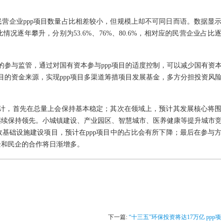
民营企业
ppp项目数量占比相差较小，但规模上却不可同日而语。数据显
况逐年攀升，分别为53.6%、76%、80.6%，相对应的民营企业占比
目的参与监管，通过对国有资本参与ppp项目的适度控制，可以减少国有资
项目的资金来源，实现ppp项目多渠道筹措项目发展基金，多方分担投资风
预计，首先在总量上会保持基本稳定；其次在领域上，预计其发展核心将
继续保持领先。小城镇建设、产业园区、智慧城市、医养健康等提升城市
基础设施建设项目，预计在ppp项目中的占比会有所下降；最后在参与
企和民企的合作将日渐增多。
下一篇:
“十三五”环保投资将达17万亿 pp