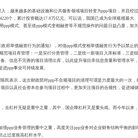
深入，越来越多的基础设施和公共服务领域项目转变为
ppp项目，并且经
4220个，累计投资额达17.8万亿元。可以说，我国已成为全球规模最大
用ppp模式、甚至借ppp模式变相融资等不规范操作的问题日益凸显，加
方政府举债融资行为的通知》，对借
ppp模式变相举债融资行为予以禁止
措规范项目库管理：一是实行分类管理，二是统一新项目入库标准，三是
具备、信息不完善的项目清理出库，以此提升项目库信息质量和管理水平
促进ppp事业可持续发展。
理陈民表示，这次财政部对
ppp不合规项目的清理可谓是力度最大的一次，将
出项目以及社会资本在参与项目过程中，更加关注项目的合规性，促进城
中，去杠杆无疑是重中之重，其中，国企降杠杆又是重头戏。而今年以来
加强ppp业务管理的重中之重，高度关注ppp业务对企业财务结构平衡的影响
，防止过度推高杠杆水平。