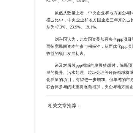
64.5%、52.2%、46.4%。
虽然从数量上看，中央企业和地方国企与
模占比中，中央企业和地方国企近三年来的占比情
别为47.3%、23.9%、19.1%。
刘兴国认为，此次国资委加强央企
ppp项
而拓宽民间资本的参与积极性，从而优化ppp
收益的项目发展初衷。
谈及对后续
ppp领域的发展猜想时，陈民
量的提升。污水处理、垃圾处理等环保领域将
化质量的项目，有望进一步增加。但单纯的市政
联合体参与的比重将逐渐增加，央企与地方国
相关文章推荐：