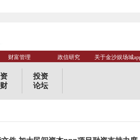
财富管理
政信研究
关于金沙娱场城ap
资
投资
财
论坛