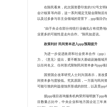
在陈民看来，此次国资委印发的
192号文
会计核算等内容，这一系列规定无疑会限制后续
以及过多参与非主业领域的背景下，ppp项目
“由于央企在部分传统行业确实占有优势
业更多的可能性是走向合作。”陈民如是说。
政策利好
民间资本进入
ppp预期提升
为进一步促进政府和社会资本合作（
pp
力，《意见》提出，要不断加大基础设施领域
以任何名义、任何形式限制民间资本参与ppp项
国资国企改革研究人士刘兴国表示，发改
间资本参与度较低。究其原因，一方面与民间
可能引致的利益侵蚀所形成的担忧，以及受pp
据
ppp项目咨询服务机构荣邦瑞明旗下ppp有
目数量占比中，中央企业和地方国企近三年来的项