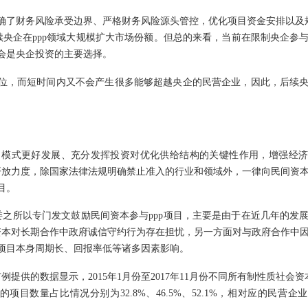
明确了财务风险承受边界、严格财务风险源头管控，优化项目资金安排以及规
央企在ppp领域大规模扩大市场份额。但总的来看，当前在限制央企参
仍会是央企投资的主要选择。
地位，而短时间内又不会产生很多能够超越央企的民营企业，因此，后续
p）模式更好发展、充分发挥投资对优化供给结构的关键性作用，增强经
开放力度，除国家法律法规明确禁止准入的行业和领域外，一律向民间资
目。
委之所以专门发文鼓励民间资本参与
ppp项目，主要是由于在近几年的发
资本对长期合作中政府诚信守约行为存在担忧，另一方面对与政府合作中
p项目本身周期长、回报率低等诸多因素影响。
例提供的数据显示，2015年1月份至2017年11月份不同所有制性质社会资
目数量占比情况分别为32.8%、46.5%、52.1%，相对应的民营企