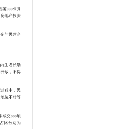
范ppp业务
与房地产投资
央企与民营企
济内生增长动
本开放，不得
展过程中，民
因地位不对等
本成交ppp项
业占比分别为