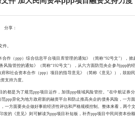
文件 加大民间资本ppp项目融资支持力度
分享：
文件。
本合作（
ppp）综合信息平台项目库管理的通知》（简称“92号文”），掀起
务风险管控的通知》（简称“192号文”），从六方面防范央企参与ppp的
府和社会资本合作（ppp）项目的指导意见》（简称《意见》），鼓励
融资支持力度。
，目的都是为了规范ppp项目运作，加强ppp领域风险管控。”在中航证券
范ppp异化为地方政府新的融资平台和防止推高央企的债务风险，一方
目，一方面要央企做好事前经济性评估和严格规模控制。整体来看，两个
印发的《意见》则可解读为ppp项目补短板，补齐ppp项目中民间资本份