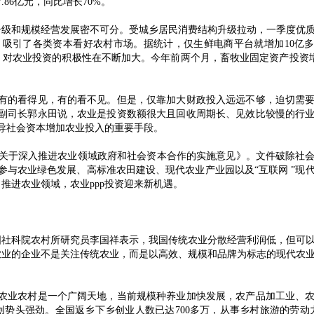
.86亿元，同比增长70%。
和规模经营发展密不可分。受城乡居民消费结构升级拉动，一季度优质
7%，吸引了各类资本看好农村市场。据统计，仅生鲜电商平台就增加10亿
对农业投资的积极性在不断加大。今年前两个月，畜牧业固定资产投资增长
，有的看得见，有的看不见。但是，仅靠加大财政投入远远不够，迫切需
司副司长郭永田说，农业是投资数额很大且回收周期长、见效比较慢的行
引导社会资本增加农业投入的重要手段。
了《关于深入推进农业领域政府和社会资本合作的实施意见》。文件破除社
p参与农业绿色发展、高标准农田建设、现代农业产业园以及“互联网 ”现
推进农业领域，农业ppp投资迎来新机遇。
科院农村所研究员李国祥表示，我国传统农业分散经营利润低，但可以
农业的企业不是关注传统农业，而是以高效、规模和品牌为标志的现代农
。
“农业农村是一个广阔天地，当前规模种养业加快发展，农产品加工业、
势头强劲。全国返乡下乡创业人数已达700多万，从事乡村旅游的劳动力