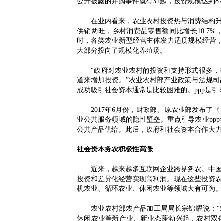
公开披露的并购事件就有
31起，投资规模达到87
在业内看来，农业农村投资热与消费结构升级
供销两旺，乡村消费品零售额同比增长
10.
时，各类农业新型经营主体发力适度规模经营，
大部分投向了规模化养殖场。
“政府对农业农村的投资和支持形式很多
道来增加投资。”农业农村部产业政策与法规
成功吸引社会资本通常是比较困难的。ppp是
2017年6月份，财政部、原农业部发布
业公共服务领域的隐性壁垒。重点引导农业pp
公共产品供给。此后，政府和社会资本合作大力
社会资本务农积极性高涨
近来，越来越多互联网企业跨界务农。中国社
投资和差异化经营实现高利润。现在这些投资
机农业、循环农业、休闲农业等领域大有可为
农业农村部农产品加工局局长宗锦耀说：
休闲农业等新产业、新业态蓬勃兴起，农村双创