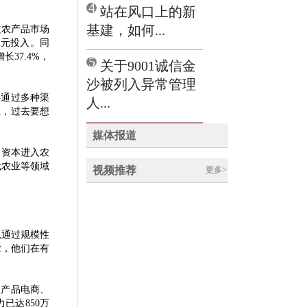
4
站在风口上的新
基建，如何...
农产品市场
多元投入。同
37.4%，
5
关于9001诚信金
沙被列入异常管理
要通过多种渠
人...
业，过去要想
媒体报道
会资本进入农
代农业等领域
视频推荐
更多>
通过规模性
业，他们在有
农产品电商、
已达850万