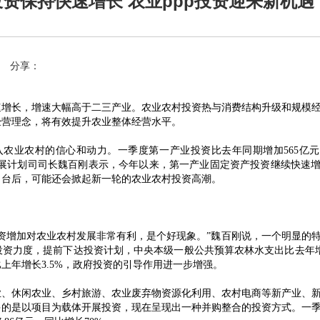
资保持快速增长 农业ppp投资迎来新机遇
分享：
速增长，增速大幅高于二三产业。农业农村投资热与消费结构升级和规模
经营理念，将有效提升农业整体经营水平。
入农业农村的信心和动力。一季度第一产业投资比去年同期增加565亿
村部发展计划司司长魏百刚表示，今年以来，第一产业固定资产投资继续快速
出台后，可能还会掀起新一轮的农业农村投资高潮。
资增加对农业农村发展非常有利，是个好现象。”魏百刚说，一个明显的
资力度，提前下达投资计划，中央本级一般公共预算农林水支出比去年增长
上年增长3.5%，政府投资的引导作用进一步增强。
休闲农业、乡村旅游、农业废弃物资源化利用、农村电商等新产业、新
多的是以项目为载体开展投资，现在呈现出一种并购整合的投资方式。一