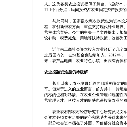
人。这为各类农业投资提供了舞台。”据统计，今
11.1个百分点，民间投资占农业固定资产投资的8
与此同时，国家强农惠农政策也为资本投入
程。在创新强农方面，重点支持现代种业建设
营主体培育等。今年的中央一号文件提出，加
设补助、税费减免、用地等扶持政策，这都为
近年来工商社会资本投入农业经历了几个阶
之后国内的一些pe基金也陆续加入。2012年
来，农产品电商、农业特色小镇、田园综合体
农业投融资难题仍待破解
长期以来，农业发展始终面临着融资难的障
平。但对于进入的企业而言，前方并非一片坦
的标的也相对稀缺。在农业企业管理和规范性
营管理人才、科技人才的短缺也是投资农业的
农业农村部农村经济研究中心研究员龙文军也
会资本必须要有足够的耐心和承受力等待未来
一部分社会资本挡在了外面，即使部分社会资