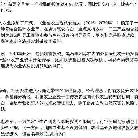
年前两个月第一产业民间投资达919.3亿元，同比增长24.4%，比去年
1.2%。
农业添加了底气。《全国农业现代化规划（
2016—2020年）》确定
、种养结合循环农业等。在协调惠农方面，重点支持农村一二三产业融合
快制定鼓励引导工商资本参与乡村振兴的指导意见，落实和完善融资贷款
工商资本进入农业农村铺就了道路。
段。
2010年开始，包括凯雷投资、黑石集团等在内的外资pe机构开始投
，一些非农产业资本开始跨界，比如联想集团投入猕猴桃，网易布局养猪等。
相继成为农业农村投资领域的风口。
碍。社会资本进入和随之带来的管理资源、经营理念，将有效提升农业
途。李国祥分析说，我国农业正处于由传统农业向现代农业转型的初期，
方面，更是考验投资人的眼光及管理能力。除了必须面对自然灾害的风险
难题。
表示，一方面农业生产周期长影响投资回报周期，行业的周期波动也十
的资金回报。另一方面，我国农业基础设施薄弱，农业基础设施建设投入
本勉强进入，也容易导致
“短期行为”。