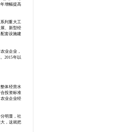
全年增幅提高
了一系列重大工
发展、新型经
、配套设施建
资农业企业，
2015年以
整体经营水
符合投资标准
，农业企业经
分明显，社
较大，这就把