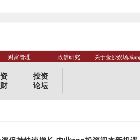
财富管理
政信研究
关于金沙娱场城ap
资
投资
财
论坛