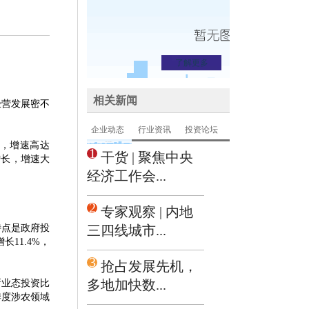
了解更多
相关新闻
经营发展密不
企业动态
行业资讯
投资论坛
元，增速高达
1
干货 | 聚焦中央
增长，增速大
经济工作会...
2
专家观察 | 内地
特点是政府投
三四线城市...
11.4%，
3
抢占发展先机，
多地加快数...
业态投资比
季度涉农领域