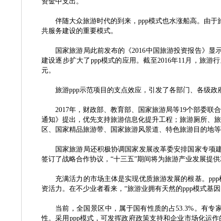
资金中支出。
伴随大众旅游时代的到来，
ppp模式也水涨船高。由
共服务建设的重要模式。
国家旅游局此前发布的《
2016中国旅游投资报告》显
建设逐步扩大了ppp模式的应用。截至2016年11月，旅游行业
元。
旅游
ppp示范项目的支点效应，引发了各部门、各级政府
2017年，财政部、教育部、国家旅游局等19个部委
通知》提出，优先支持旅游信息化提升工程；旅游厕所、旅
区、国家精品旅游带、国家旅游风景道、特色旅游目的地等
国家旅游局还积极协调国家发展改革委安排国家专项
签订了战略合作协议，“十三五”期间将为旅游产业发展提供2
充满活力的市场主体是实现优质旅游发展的根基。
p
资活力。在不少业者看来，“旅游业拥有天然的ppp模式基因
当前，全国景区中，属于国有性质的占
53.3%。
性。采用ppp模式，可发挥政府政策支持和企业市场化运