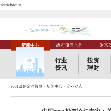
-金沙娱场城app
新闻中心
政府项目合作
财富
企业
行业
投资
动态
资讯
理财
9001诚信金沙首页
>
新闻中心
>
企业动态