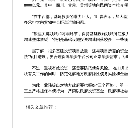
8000亿元。其中，四川、甘肃、贵州等地向民间资本推介
“在中西部，基建投资的潜力巨大。”叶青表示，加大
多承担大宗货物中长距离运输问题。
“聚焦关键领域和薄弱环节，保持基础设施领域补短板
增速整体放缓，特别是基础设施投资增速回落较多，一些项
据了解，很多基建投资项目放慢，还与项目所需的资金
快”项目进展，要合理保障融资平台公司正常融资需求，为
不过，重视有效投资，还需要防范债务风险。
在
11
板有关工作的同时，防范化解地方政府隐性债务风险和金
为此，孟玮提出对地方政府要把握好
“三个严格”。即
三是严格担保举债行为，严禁以政府投资基金、政府和社会
相关文章推荐：