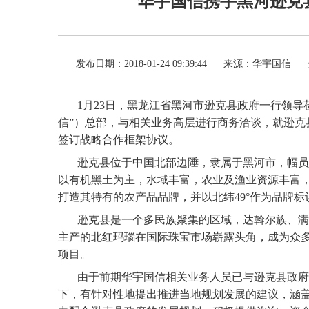
华宇国信携手黑河逊克
发布日期：2018-01-24 09:39:44
来源：华宇国信
1
月
23
日，黑龙江省黑河市逊克县政府一行领导
信
”
）总部，与相关业务高层进行商务洽谈，就逊克
签订战略合作框架协议。
逊克县位于中国北部边陲，隶属于黑河市，幅员
以有机黑土为主，水域丰富，农业及渔业资源丰富
打造其特有的农产品品牌，并以北纬
49°
作为品牌标
逊克县是一个多民族聚集的区域，达斡尔族、满
主产的北红玛瑙在国际珠宝市场崭露头角，成为众
项目。
由于前期华宇国信相关业务人员已与逊克县政府
下，有针对性地提出推进当地规划发展的建议，涵