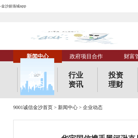
-金沙娱场城app
新闻中心
政府项目合作
财富
企业
行业
投资
动态
资讯
理财
9001诚信金沙首页
>
新闻中心
>
企业动态