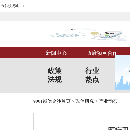
-金沙娱场城app
新闻中心
政府项目合作
政策
行业
产
法规
热点
动
9001诚信金沙首页
>
政信研究
>
产业动态