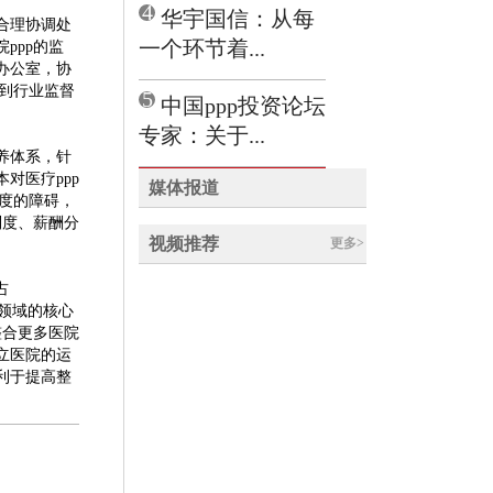
4
华宇国信：从每
合理协调处
一个环节着...
ppp的监
理办公室，协
渡到行业监督
5
中国ppp投资论坛
专家：关于...
培养体系，针
对医疗ppp
媒体报道
制度的障碍，
制度、薪酬分
视频推荐
更多>
占
疗领域的核心
整合更多医院
立医院的运
利于提高整