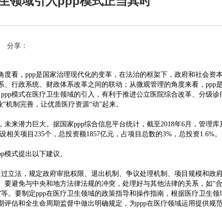
生领域引入ppp模式正当其时
分享：
观角度看，ppp是国家治理现代化的变革，在法治的框架下，政府和社会资
体系、行政系统、财政体系改革之间的联动；从微观管理的角度来看，ppp
ppp模式在医疗卫生领域的引入，有利于推进公立医院综合改革、分级诊
业”机制完善，让优质医疗资源“动”起来。
，未来潜力巨大。据国家ppp综合信息平台统计，截至2018年6月，管理
建设相关项目235个，总投资额1857亿元，占项目总数的3%，总投资1.6%。
ppp模式提出以下建议。
通过立法，规定政府审批权限、退出机制、争议处理机制、项目规模和政
程。要避免与中央和地方法律法规的冲突，处理好与其他法律的关系，如“合
裁法”等。要制定ppp在医疗卫生领域的政策指导和操作指南，根据医疗卫生
后期评估和全生命周期监督中做出明确规定，为ppp在医疗领域运用提供规