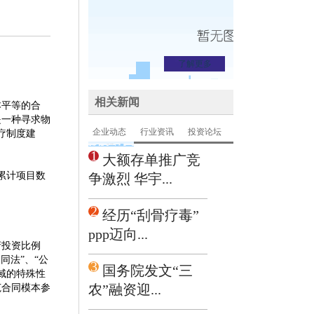
了解更多
相关新闻
本平等的合
是一种寻求物
企业动态
行业资讯
投资论坛
疗制度建
1
大额存单推广竞
库累计项目数
争激烈 华宇...
2
经历“刮骨疗毒”
ppp迈向...
府投资比例
同法”、“公
3
国务院发文“三
领域的特殊性
农”融资迎...
范合同模本参