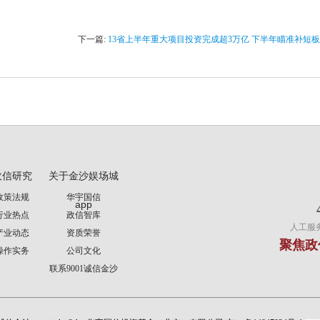
下一篇:
13省上半年重大项目投资完成超3万亿 下半年瞄准补短
政信研究
关于金沙娱场城
政策法规
华宇国信
app
行业热点
政信智库
人工服务时
产业动态
资质荣誉
聚焦政
操作实务
公司文化
联系9001诚信金沙