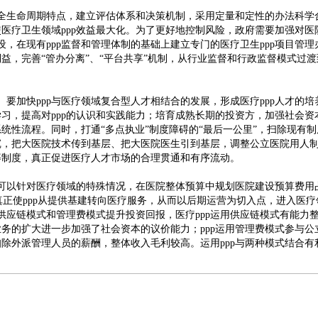
的全生命周期特点，建立评估体系和决策机制，采用定量和定性的办法科学
医疗卫生领域ppp效益最大化。为了更好地控制风险，政府需要加强对医院
设，在现有ppp监督和管理体制的基础上建立专门的医疗卫生ppp项目管
益，完善“管办分离”、“平台共享”机制，从行业监督和行政监督模式过
。要加快ppp与医疗领域复合型人才相结合的发展，形成医疗ppp人才的
习，提高对ppp的认识和实践能力；培育成熟长期的投资方，加强社会资本
统性流程。同时，打通“多点执业”制度障碍的“最后一公里”，扫除现有
沉，把大医院技术传到基层、把大医院医生引到基层，调整公立医院用人
等制度，真正促进医疗人才市场的合理贯通和有序流动。
。可以针对医疗领域的特殊情况，在医院整体预算中规划医院建设预算费用
0%，真正使ppp从提供基建转向医疗服务，从而以后期运营为切入点，进入医
以供应链模式和管理费模式提升投资回报，医疗ppp运用供应链模式有能力
务的扩大进一步加强了社会资本的议价能力；ppp运用管理费模式参与公
除外派管理人员的薪酬，整体收入毛利较高。运用ppp与两种模式结合有