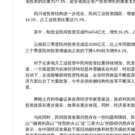
省投资的比重为
，是全省固定资产投资增长的重要支
77.3%
四川省投资结构进一步优化，民间工业投资踊跃，增速
，占工业投资比重达
。
14.1%
71.5%
其中，制造业民间投资完成约
4454
亿元，增长
，
16.2%
云南前三季度民间投资完成近
4200
亿元，比上年同期增
三个季度民间投资增速由之前的下降
转为增长
。
3.8%
6.1%
对于众多地方工业投资中民间投资比重持续增加、民资活
道，一方面是因为实体经济特别是外需确实在向好，特别是
拉动下，企业能够获得投资性收益，企业经营效益不断提高
济方面出台了大量政策，今年在供给侧结构性改革不断深入
资。
摩根士丹利华鑫证券首席经济学家章俊说，政府对民间投
投资政策在逐步落实，效果在逐步体现。同时，经济基本面
与此同时，民间投资发展仍然存在一些问题和障碍。民
山”“融资的高山”“转型的火山”这“三座大山”的阻碍仍然存
表示，在中国经济发展处于新旧动能转换和转型升级的关键