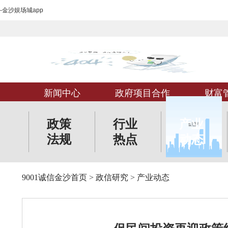
-金沙娱场城app
新闻中心
政府项目合作
财富
政策
行业
产业
法规
热点
动态
9001诚信金沙首页
>
政信研究
>
产业动态