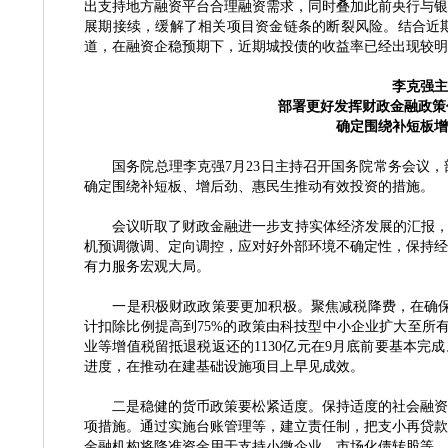
出支持地方融资平台合理融资需求，同时叠加此前央行与银
展期接续，缓解了相关项目资金链条的断裂风险。结合近
道，在融资企稳预期下，近期城投债的收益率已经出现较明
李克强主
部署更好发挥财政金融政策
确定围绕补短板增
国务院总理李克强
7月23日主持召开国务院常务会议
确定围绕补短板、增后劲、惠民生推动有效投资的措施。
会议听取了财政金融进一步支持实体经济发展的汇报，
机预调微调、定向调控，应对好外部环境不确定性，保持经
有力服务宏观大局。
一是积极财政政策要更加积极。聚焦减税降费，在确保
计扣除比例提高到75%的政策由科技型中小企业扩大至所
业等增值税留抵退税返还的1130亿元在9月底前要基本完
进度，在推动在建基础设施项目上早见成效。
二是稳健的货币政策要松紧适度。保持适度的社会融资规
项措施。通过实施台账管理等，建立责任制，把支小再贷款
金融机构将降准资金用于支持小微企业、市场化债转股等。