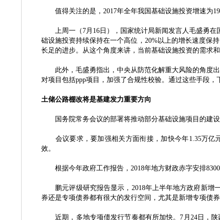
值得关注的是，
2017年全年我国基础设施投资增速为
上周一（
7月16日），国家统计局新闻发言人毛盛勇
础设施投资持续保持在一个高位，20%以上的增长速度保
长足的进步。从这个角度来讲，当前基础设施投资的需求和
此外，毛盛勇指出，中央从防范化解重大风险的角度出发
对项目包括
ppp项目，加强了合规性校验。通过这些手段
土储公路棚改将是基建发力重要方向
国务院常务会议的部署将推动部分基础设施项目的建设
会议要求，要加强相关方面衔接，加快今年
1.35
效。
根据今年政府工作报告，
2018年地方财政赤字安排83
鹏元评级研究报告显示，
2018年上半年地方政府新增一
券还是专项债券都有很大的发行空间，尤其是新增专项债券
近期，多地专项债发行节奏都有所加快。
7月24日，