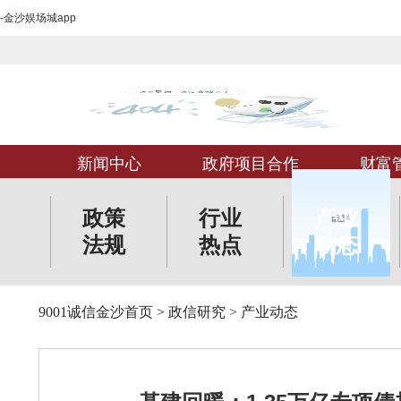
-金沙娱场城app
新闻中心
政府项目合作
财富
政策
行业
产业
法规
热点
动态
9001诚信金沙首页
>
政信研究
>
产业动态