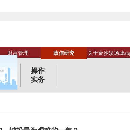
财富管理
政信研究
关于金沙娱场城ap
业
操作
态
实务