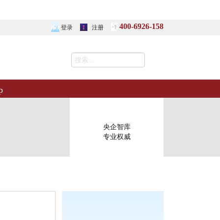
400-6926-158
登录
注册
p
央企智库
专业权威