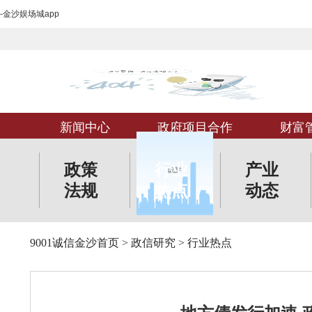
-金沙娱场城app
新闻中心
政府项目合作
财富
政策
行业
产业
法规
热点
动态
9001诚信金沙首页
>
政信研究
>
行业热点