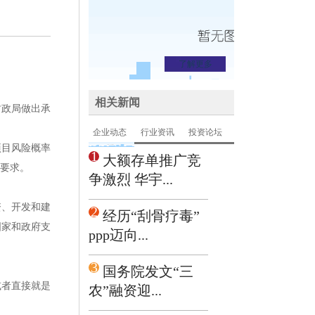
了解更多
相关新闻
财政局做出承
企业动态
行业资讯
投资论坛
项目风险概率
1
大额存单推广竞
的要求。
争激烈 华宇...
资、开发和建
2
经历“刮骨疗毒”
国家和政府支
ppp迈向...
3
国务院发文“三
或者直接就是
农”融资迎...