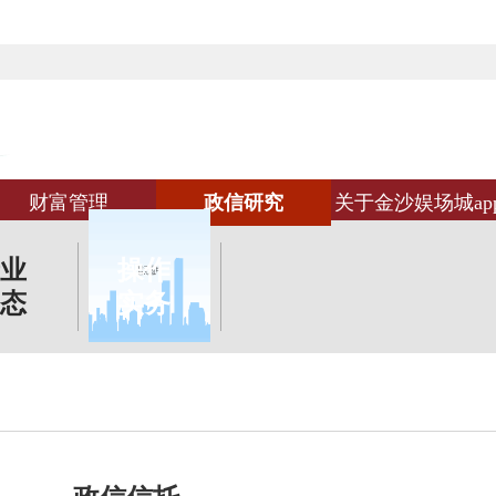
财富管理
政信研究
关于金沙娱场城ap
业
操作
态
实务