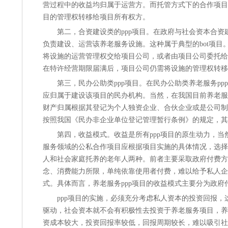
营过程中的收益均归属于运营方。而托管方式下的合作项目
目的管理权转移给项目所有权方。
第二，
合资建设类的ppp项目
。在政府与社会资本合资
负责建设、运营该养老服务设施。这种属于典型的bot项目
将设施的运营管理权交给项目公司，或者由项目公司委托给
在特许经营期限届满后，项目公司仍需将设施的管理权转移
第三，
民办公助类ppp项目
。在民办公助类养老服务p
应归属于建设该项目的民办机构。当然，在我国目前养老服
财产归属根据其登记为个人独资企业、合伙企业或是公司制
按照我国《民办非企业单位登记管理暂行条例》的规定，其
第四，
收益模式
。收益是所有ppp项目的原生动力，
服务领域的公私合作项目应根据项目实施的具体情况，选择
人和社会家庭托养的老年人两种。前者主要采取政府付费方
念、消费能力所限，单纯依靠使用者付费，难以给予私人企
式。具体而言，养老服务ppp项目的收益模式主要分为政
ppp项目的实施，必须充分考虑私人资本的投资回报，
驱动，社会资本就不会有积极性去投资于养老服务项目，养
资成本较大，投资回报率较低，回报周期较长，难以吸引社