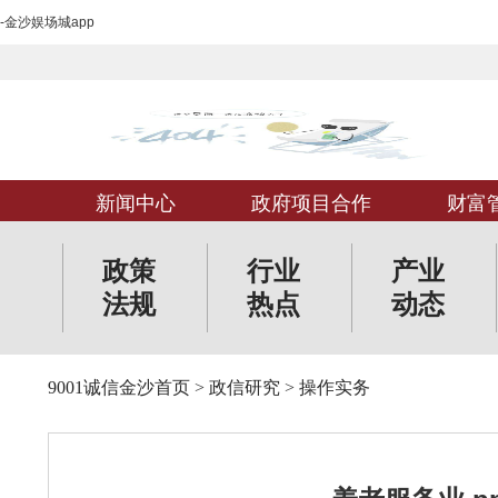
-金沙娱场城app
新闻中心
政府项目合作
财富
政策
行业
产业
法规
热点
动态
9001诚信金沙首页
>
政信研究
>
操作实务