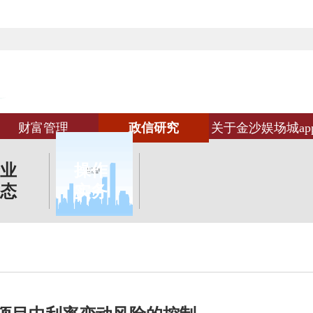
财富管理
政信研究
关于金沙娱场城ap
业
操作
态
实务