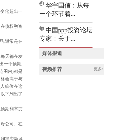
4
华宇国信：从每
率变化超出一
一个环节着...
如在债权融资
5
中国ppp投资论坛
专家：关于...
品,通常是在
媒体报道
率每天都在发
出一个预期,
视频推荐
更多>
范围内)都是
价格会高于与
私人单位在这
。以下列出了
地预期利率变
的母公司。
在
担利率变动风