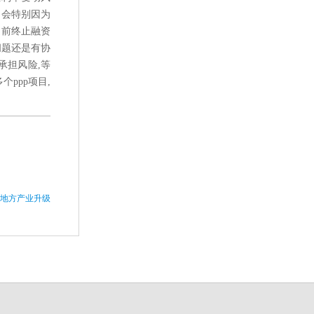
不会特别因为
提前终止融资
问题还是有协
承担风险,等
ppp项目,
推地方产业升级