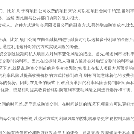
门
。比如
,对于有项目公司收费的项目来说,可以在项目合同中约定,当利
格。当然,因此而与公共部门协商的阻力很大。
债权人
。这种方式通常会局限项目公司的融资方式
,额外增加融资成本,比
变动
。比如
,项目公司在向金融机构进行融资时可以选择多种利率的金融产
动,通过利用这种对冲的方式实现风险的降低。
资交割这段期间私人项目方对利率变化风险的把控。
首先
,考虑到市场利
资交割时的利率。因此在投标时,私人项目方通常会对融资交割时的利率做
况下,也就是说,融资交割前的利率变动风险(实质上在私人项目方所预期的
的利率风险以提高收费价格的方式转移到政府,则有可能意味着他的收费
标的优势。因此,在竞争的模式下,政府所承担的利率风险会得到降低,而
标优势、或是相对提高收费价格以防范利率变动风险之间进行选择和平衡
之间的时间差,尽早完成融资交割。
在时间越短的情况下
,项目方可以更好
,再由母公司对外融资,以这种方式将利率风险的控制转移给更容易控制风险
项目的物有所值评价和政府财政承受力的评价。
通常来看
,政府倾向于不承