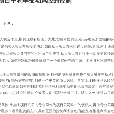
p项目中利率变动风险的控制
分享：
人联合体,以期实现物有所值。为此,需要考虑的是,在ppp项目所面临的各
易为私人项目方所接受的,比如由私人项目方承担建设风险;然而,对于还
的项目和项目参与方的不同而产生差异,私人项目方往往不一定接受这种
险,以及如何控制这种风险就成了一个值得研究的问题。本文将对利率变
于ppp项目所常采用的长期债权融资(特别是债权融资在整个项目融资中所占比
债权前(即融资交割前),都是一个主要的项目风险。事实上,利率变动风险
其中就包括做出如何控制或者对冲这种利率变动变化风险的决定。通常情况
st-rate cap)以控制损失,亦或者是使用其他金融工具。除此之外,还可以
动风险
,比如由项目公司的母公司作为项目公司唯一的债权人,再由母公司
理多个项目融资的安排,具有更强的控制利率变动的能力,在消化利率变