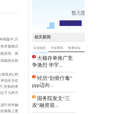
了解更多
相关新闻
种风险中,只
没有常规模式
企业动态
行业资讯
投资论坛
风险安排。因
1
大额存单推广竞
动风险的分担
争激烈 华宇...
例高的),利
2
经历“刮骨疗毒”
的评估应当在
ppp迈向...
下,控制利率
考虑以下几种方
3
国务院发文“三
农”融资迎...
再进行对外融
动的风险上更