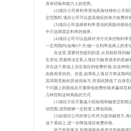
具有经验和能力上的优势。
(2)项目公司将利率变动风险转移给公共部
定范围时,项目公司可以提高相应的单方收费价
(3)项目公司选择将利率变动的风险转移给
中只选择固定利率的债券。
(4)项目公司可以选择对冲方式来控制利率
一定周期内(如每6个月)做一次利率选择上的变
在这里
,需要特别提到的是,
从投标阶段到融
生变化,而最终决定私人项目方融资成本的是融
并在这个基础上决定项目的收费价格,在这种情
由政府承担的。但是,如果私人项目方将这期间
其同期竞标的其他投标方,而因此降低了自身竞
个问题上则面临在尽量降低收费价格来赢得竞
几种控制这种风险的方式:
(1)项目方应尽量减小招标期和融资交割期
动范围,进而能够一定程度上降低风险;
(2)由项目公司的母公司作为提供融资方
这个基础上
,进一步降低项目收费价格。
对于政府来说
,利率风险的考虑也影响着