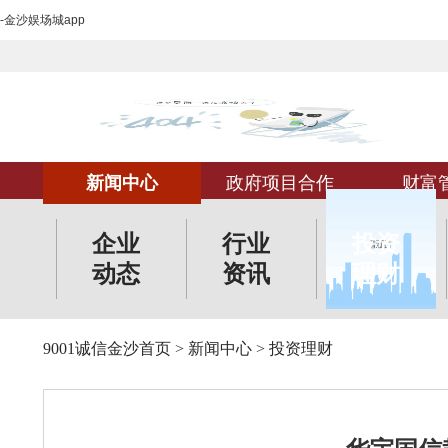
-金沙娱场城app
新闻中心
政府项目合作
财富
企业
行业
投资
动态
资讯
理财
9001诚信金沙首页
>
新闻中心
>
投资理财