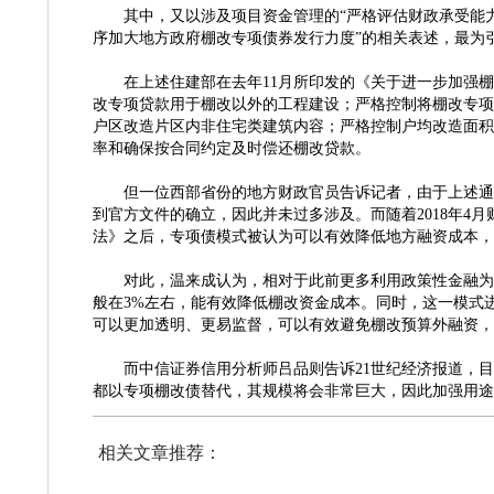
其中，又以涉及项目资金管理的
“严格评估财政承受能
序加大地方政府棚改专项债券发行力度”的相关表述，最为
在上述住建部在去年
11月所印发的《关于进一步加强
改专项贷款用于棚改以外的工程建设；严格控制将棚改专项
户区改造片区内非住宅类建筑内容；严格控制户均改造面积
率和确保按合同约定及时偿还棚改贷款。
但一位西部省份的地方财政官员告诉记者，由于上述通
到官方文件的确立，因此并未过多涉及。而随着
2018年
法》之后，专项债模式被认为可以有效降低地方融资成本，
对此，温来成认为，相对于此前更多利用政策性金融为
般在
3%左右，能有效降低棚改资金成本。同时，这一模式
可以更加透明、更易监督，可以有效避免棚改预算外融资，
而中信证券信用分析师吕品则告诉
21世纪经济报道，
都以专项棚改债替代，其规模将会非常巨大，因此加强用途
相关文章推荐：