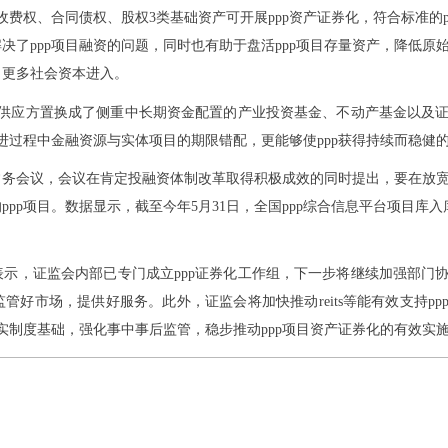
收费权、合同债权、股权3类基础资产可开展ppp资产证券化，符合标准的p
决了ppp项目融资的问题，同时也有助于盘活ppp项目存量资产，降低原
引更多社会资本进入。
资金供应方置换成了侧重中长期资金配置的产业投资基金、不动产基金以及
推进过程中金融资源与实体项目的期限错配，更能够使ppp获得持续而稳健
常务会议，会议在肯定投融资体制改革取得积极成效的同时提出，要在放
p项目。数据显示，截至今年5月31日，全国ppp综合信息平台项目库入库项
表示，证监会内部已专门成立
ppp证券化工作组，下一步将继续加强部门
好市场，提供好服务。此外，证监会将加快推动reits等能有效支持pp
实制度基础，强化事中事后监管，稳步推动ppp项目资产证券化的有效实