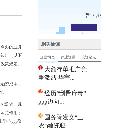
了解更多
相关新闻
金承办的业务
通知》（以下
企业动态
行业资讯
投资论坛
关政策规定、
1
大额存单推广竞
争激烈 华宇...
低融资成本，
2
经历“刮骨疗毒”
作。
ppp迈向...
强化监管、规
领示范作用；
3
国务院发文“三
防范ppp资
农”融资迎...