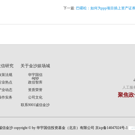
下一篇:
巴曙松：如何为ppp项目插上资产证券
政信研究
关于金沙娱场城
政策法规
华宇国信
app
行业热点
政信智库
人工服务时
产业动态
资质荣誉
聚焦政
操作实务
公司文化
联系9001诚信金沙
1诚信金沙 copyright © by 华宇国信投资基金（北京）有限公司 京icp备14047024号-1