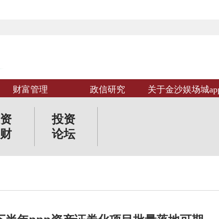
财富管理
政信研究
关于金沙娱场城ap
资
投资
财
论坛