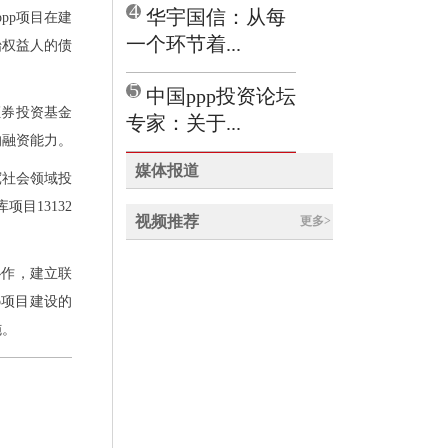
4
华宇国信：从每
pp项目在建
一个环节着...
始权益人的债
5
中国ppp投资论坛
证券投资基金
专家：关于...
的融资能力。
媒体报道
宽社会领域投
目13132
视频推荐
更多>
协作，建立联
p项目建设的
施。