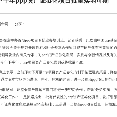
下半年ppp资产证券化项目批量落地可期
新华网
分享：
会在京举办首期ppp项目专题业务培训班。记者获悉，此次由中国ppp基
银行 证监会关于规范开展政府和社会资本合作项目资产证券化有关事项的
领导及业内有关专家，对ppp资产证券化发展、实践与创新情况以及有
今年下半年，ppp项目资产证券化案例或将批量产生。
训班上表示，当前形势下开展ppp项目资产证券化有利于拓宽融资渠道，降
通过资本市场更为谨慎、理性、严格的约束，进一步推动ppp项目规范运
融市场司、证监会债券部这三部门将进一步密切合作，遵循
“分类实施、
产证券化工作：一是抓紧推出一批有代表性的ppp资产证券化项目，发挥引
资产证券化健康发展奠定坚实基础；三是进一步提高ppp项目质量，从根源上