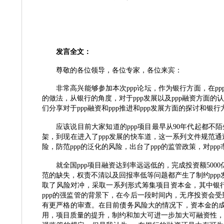
发言全文：
尊敬的各位领导，各位专家，各位来宾：
非常高兴能够参加本次
ppp
论坛，作为银行方面，在
pp
的做法，从银行的角度，对于
ppp
发展以及
ppp
融资方面的认
们分享对于
ppp
融资和
ppp
推进和
ppp
发展方面的探讨和银行
应该说目前大家知道的
ppp
项目最早从
90年代起都不
架，到现在进入了
ppp
发展的快车道，这一系列文件规范通
险，防范
ppp
的泛化的风险，出台了
ppp
的监管政策，对
ppp
就全国
ppp
项目融资达到率远远低的，完成投资额
50
范的缺失，权责不清以及回报率低等问题都产生了制约
ppp
取了风险对冲，采取一系列形式筹集项目资本金，其中银
ppp
的强监管的背景下，在今后一段时间内，无序投资会受
有更严格的审查。在目前债务风险大的情况下，资本金的
用，项目质量的提升，制约和加大可进一步加大可融资性，