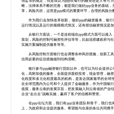
强监管的规定，但是我认为
ppp
在银行的融资还是大有可为
晰，法律体系不断的完善，都是我们做好
ppp
业务的基础，
享，风险共担，运营是
ppp
模式的重要环节，合理的风险分
作为我们会加快改革创新，做好
ppp
的融资服务，银行
运行情况以及运行的规模模式情况，还有授信融资情况是加
从银行方面说，一个是连前端在
ppp
模式方面可以接入
策划，风险的控制可融资性评估等等，比如说搭建政府与社
实施方案编制提供服务等等。
从风险控制方面银行也会调整各种风控措施，创新工具
信用必要的征信措施做到结构清晰。
银行参与
ppp
融资银行贷款以外，也可以为社会提供公
化，高附加值的服务，全面提供股权投资，现金管理，融资
化程度和多元化程度最高的机构，是发达国家最早的全球性
在全球范围内为公司和个人提供了金融服务，作为中国银行
值观，服务云南的发展宗旨，把发展融入到云南省的产业
企业
“
走出去
”
战略实施，赢得了客户的信赖和赞誉。
在
ppp
论坛方面，我们有
ppp
业务团队和骨干，我们也
上，为政府和企业提供服务。希望能与在座的各位共同携手