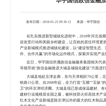
华宇国信政信金融加
发布日期：2018-01-25 09:36:12
来源：华宇国信
在扎实推进新型城镇化进程中，
2018
年河北省廊
设攻坚行动和美丽乡村建设，让百姓的居住环境更舒
产业新城模式推进城镇化建设，以“建设智慧生态、
作、合作共赢”的市场化运作模式，探索并实现产业
近日，华宇国信所属政信金融服务集团相关代表
等领导就“政信金融推进大城县城镇化建设”方面进
大城县地处京津走廊，东与天津相距
70
公里，北
铁路
15
公里。自
2008
年起，全力打造“五横”“五纵
卫”的环京津经济圈。大城县现已形成保温建材、有
建材行业规模居全国之最，被科技部火炬高技术产业
红木文化产业新城是除京津以外的最大的红木制品