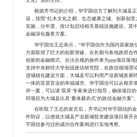
文化产业的空白。
根据齐书记的介绍，华宇国信方了解到大城县正
设，按照“红木文化之都、生态健康之城、创新创意
实施，分年度、按计划启动相关基础设施建设。其
金融深化服务方案。
华宇国信王总表示，“华宇国信作为国内首家政
方面取得了巨大的创新突破。在长期与各地政府合
创新的金融模式、合法合规的操作来为
ppp
项目落地
支持中央财经大学创设政信研究院，在政信领域理
进城镇化建设方面，大城县可以利用产业新城发展
一体的宜居宜业的幸福城市。华宇国信可以从相关
评一案，可以请‘双库’专家来进行指导，确保项目
同项目为大城县出具‘量体裁衣式’的政信金融方案”
在听取了王总的发言后，齐书记对华宇国信的金
作协议，以便就大城县产业新城投资建设项目展开
宇国信参与过的成功合作案例进行实地考察。